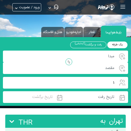
ورود / عضویت
قطار
اجاره‌خودرو
هتل‌و اقامتگاه
بلیط‌هواپیما
(آزمایشی)
یک طرفه
رفت و برگشت
تهران
به
THR