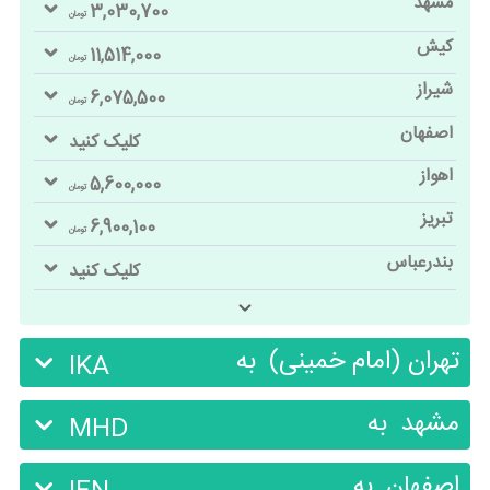
مشهد
3,030,700
تومان
کیش
11,514,000
تومان
شیراز
6,075,500
تومان
اصفهان
کلیک کنید
اهواز
5,600,000
تومان
تبریز
6,900,100
تومان
بندرعباس
کلیک کنید
تهران (امام خمینی)
به
IKA
مشهد
به
MHD
اصفهان
به