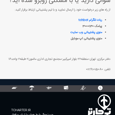
سؤالی دارید یا با مشکلی روبرو شده اید؟
از راه های زیر درخواست خود را ارسال نمایید و با تیم پشتیبانی ارتباط برقرار کنید:
ربات تلگرام tchbot
پیامک 3000130
منوی پشتیبانی وب سایت
منوی پشتیبانی اپ موبایل
دفتر مرکزی: تهران-منطقه۲۲-بلوار امیرکبیر-مجتمع تجاری اداری مالمون۲-طبقه۲-واحد۱۶
تلفن: 02191015080
TCHARTER.IR
جستجوگر بلیط هواپیما ارزان و قطار