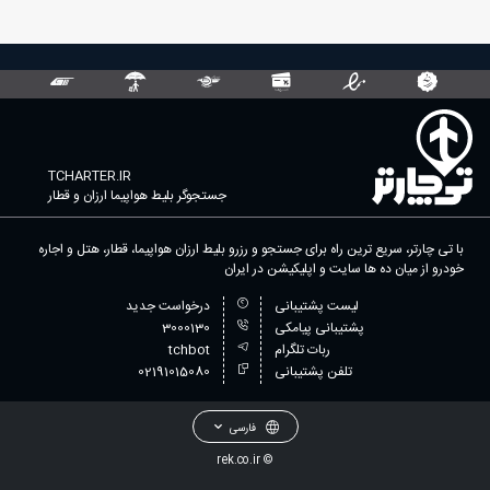
TCHARTER.IR
جستجوگر بلیط هواپیما ارزان و قطار
با تی چارتر، سریع ترین راه برای جستجو و رزرو بلیط ارزان هواپیما، قطار، هتل و اجاره
خودرو از میان ده ها سایت و اپلیکیشن در ایران
لیست پشتیبانی
درخواست جدید
پشتیبانی پیامکی
3000130
ربات تلگرام
tchbot
تلفن پشتیبانی
02191015080
فارسی
rek.co.ir
©